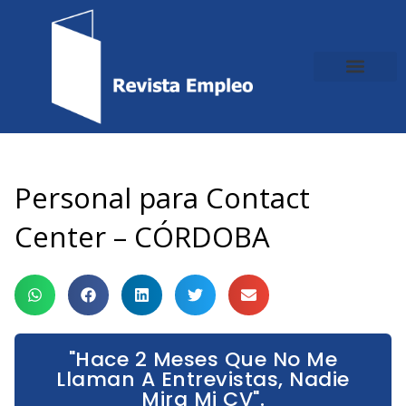
Ir
al
contenido
Personal para Contact
Center – CÓRDOBA
"Hace 2 Meses Que No Me
Llaman A Entrevistas, Nadie
Mira Mi CV".