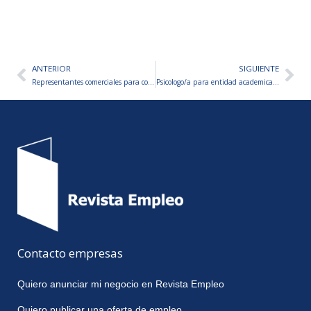
ANTERIOR
SIGUIENTE
Ant
Sig
Representantes comerciales para comercio-San Juan
Psicologo/a para entidad academica-Tierra Del Fuego
Contacto empresas
Quiero anunciar mi negocio en Revista Empleo
Quiero publicar una oferta de empleo