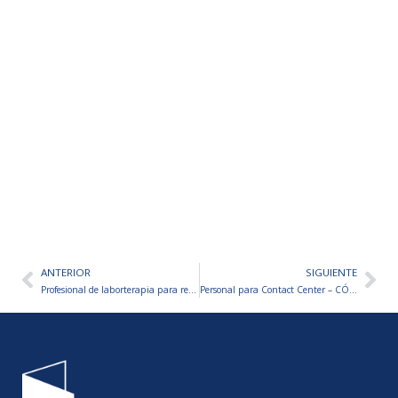
ANTERIOR
SIGUIENTE
Ant
Sig
Profesional de laborterapia para residencia de mayores-San Juan
Personal para Contact Center – CÓRDOBA