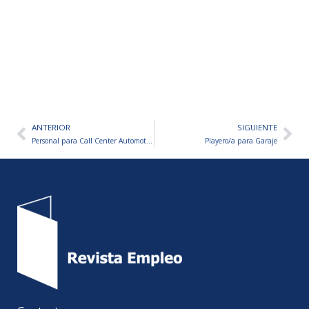
ANTERIOR
SIGUIENTE
Ant
Sig
Personal para Call Center Automotriz
Playero/a para Garaje