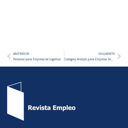
ANTERIOR
SIGUIENTE
Ant
Sig
Personal para Empresa de Logística
Category Analyst para Empresa Importadora