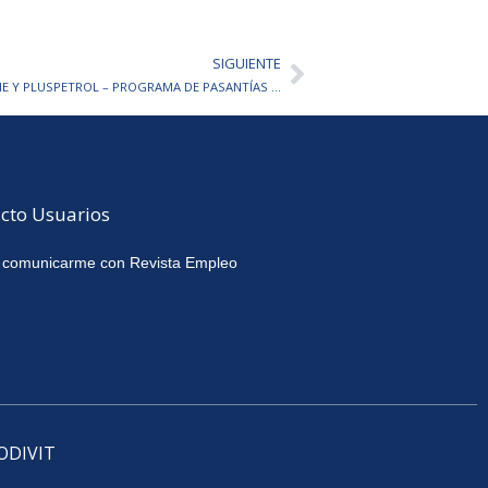
SIGUIENTE
Siguiente
Personal para trabajar en DANONE Y PLUSPETROL – PROGRAMA DE PASANTÍAS 2026
cto Usuarios
 comunicarme con Revista Empleo
CODIVIT