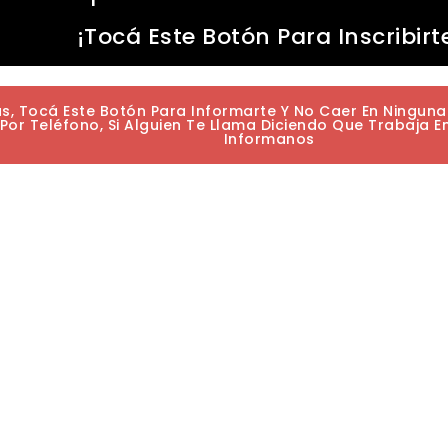
¡Tocá Este Botón Para Inscribirt
as, Tocá Este Botón Para Informarte Y No Caer En Ningun
or Teléfono, Si Alguien Te Llama Diciendo Que Trabaja E
Informanos