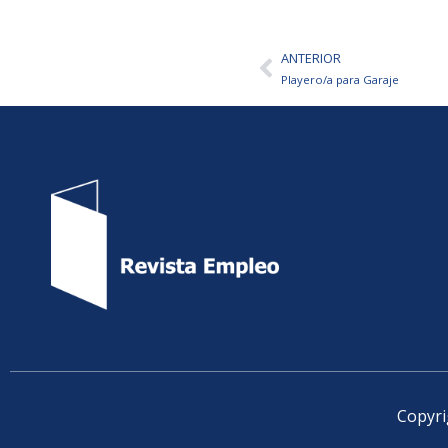
ANTERIOR
Ant
Playero/a para Garaje
Copyri