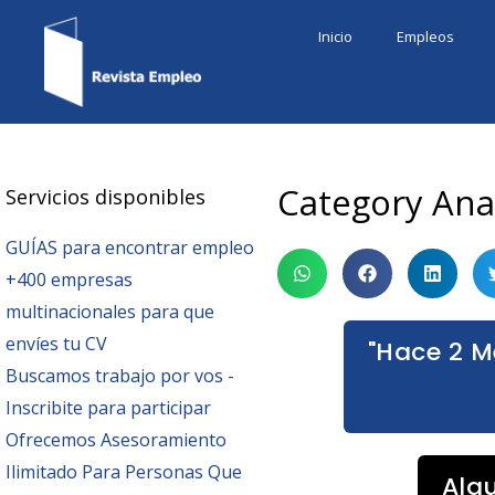
Ir
Inicio
Empleos
al
contenido
Category Ana
Servicios disponibles
GUÍAS para encontrar empleo
+400 empresas
multinacionales para que
envíes tu CV
"Hace 2 M
Buscamos trabajo por vos -
Inscribite para participar
Ofrecemos Asesoramiento
Ilimitado Para Personas Que
Alg