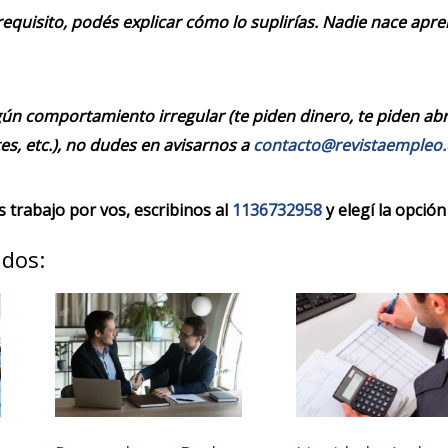
requisito, podés explicar cómo lo suplirías. Nadie nace apr
ún comportamiento irregular (te piden dinero, te piden abrir
es, etc.), no dudes en avisarnos a
contacto@revistaempleo
trabajo por vos, escribinos al
1136732958
y elegí la opción
ados: