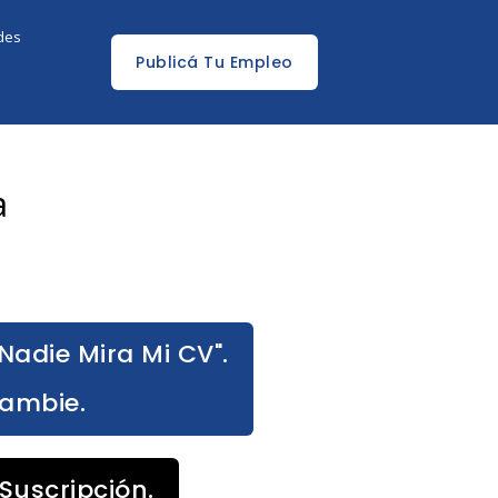
edes
Publicá Tu Empleo
a
Nadie Mira Mi CV".
Cambie.
Suscripción.