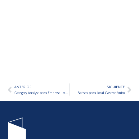
ANTERIOR
SIGUIENTE
Ant
Sig
Category Analyst para Empresa Importadora
Barista para Local Gastronómico