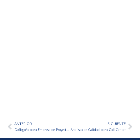
ANTERIOR
SIGUIENTE
Ant
Sig
Geólogo/a para Empresa de Proyectos Mineros
Analista de Calidad para Call Center