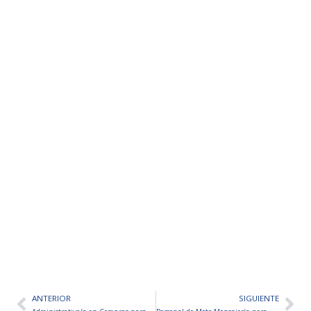
ANTERIOR
SIGUIENTE
Ant
Sig