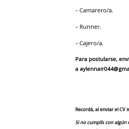
– Camarero/a.
– Runner.
– Cajero/a.
Para postularse, env
a aylennair044@gmail
Recordá, al enviar el CV 
Si no cumplís con algún 