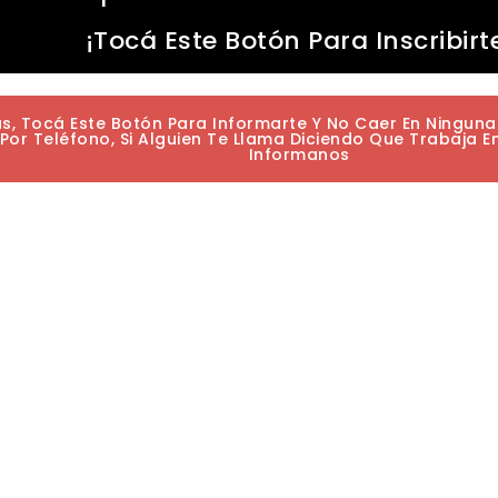
¡Tocá Este Botón Para Inscribirt
as, Tocá Este Botón Para Informarte Y No Caer En Ningun
or Teléfono, Si Alguien Te Llama Diciendo Que Trabaja E
Informanos