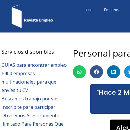
Ir
Inicio
Empleos
al
contenido
Personal par
Servicios disponibles
GUÍAS para encontrar empleo
+400 empresas
multinacionales para que
envíes tu CV
"Hace 2 M
Buscamos trabajo por vos -
Inscribite para participar
Ofrecemos Asesoramiento
Ilimitado Para Personas Que
Alg