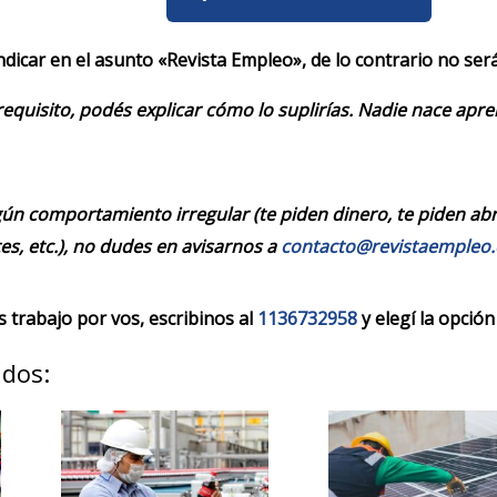
indicar en el asunto «Revista Empleo», de lo contrario no se
requisito, podés explicar cómo lo suplirías. Nadie nace apr
ún comportamiento irregular (te piden dinero, te piden abrir
es, etc.), no dudes en avisarnos a
contacto@revistaempleo
trabajo por vos, escribinos al
1136732958
y elegí la opción
ados: