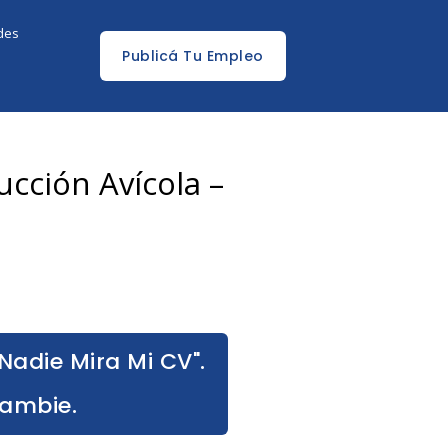
edes
Publicá Tu Empleo
ucción Avícola –
Nadie Mira Mi CV".
Cambie.