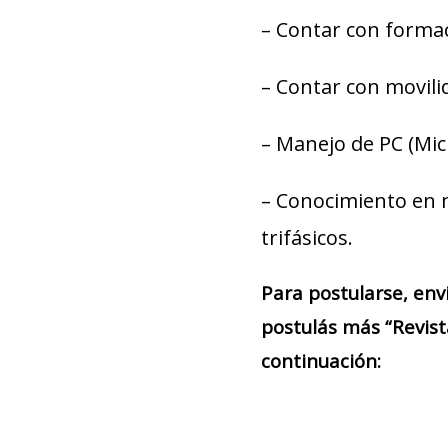
– Contar con formaci
– Contar con movili
– Manejo de PC (Micr
– Conocimiento en m
trifásicos.
Para postularse, env
postulás más “Revis
continuación: