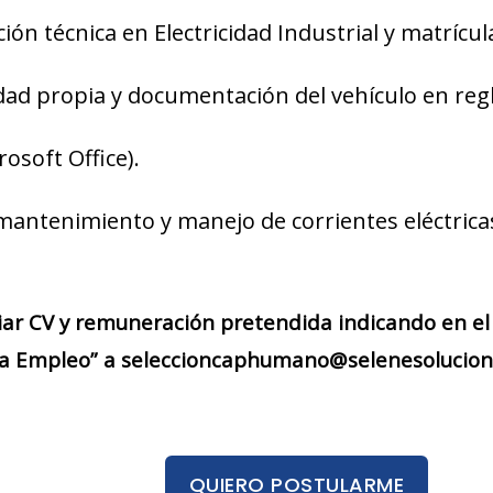
ón técnica en Electricidad Industrial y matrícula
dad propia y documentación del vehículo en regl
osoft Office).
antenimiento y manejo de corrientes eléctricas
iar CV y remuneración pretendida indicando en el 
ta Empleo” a seleccioncaphumano@selenesolucione
QUIERO POSTULARME