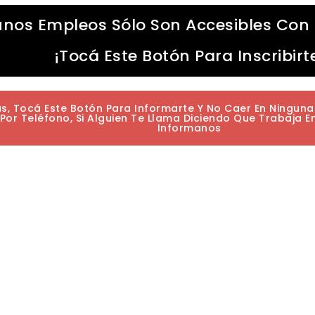
unos Empleos Sólo Son Accesibles Con 
¡Tocá Este Botón Para Inscribirt
as, Tocá Este Botón Para Informarte Y No Caer En Ningun
or Teléfono, Si Alguien Te Llama Diciendo Que Trabaja E
Informanos