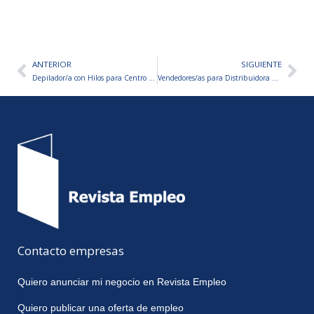
ANTERIOR
SIGUIENTE
Ant
Sig
Depilador/a con Hilos para Centro de Depilación
Vendedores/as para Distribuidora Mayorista
Contacto empresas
Quiero anunciar mi negocio en Revista Empleo
Quiero publicar una oferta de empleo