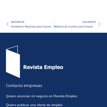
ANTERIOR
SIGUIENTE
Ant
Sig
Vendedor/a Mayorista para Empresa de Autopartes
Médico/a de Guardia para Empresa Siderúrgica
Contacto empresas
Quiero anunciar mi negocio en Revista Empleo
Quiero publicar una oferta de empleo