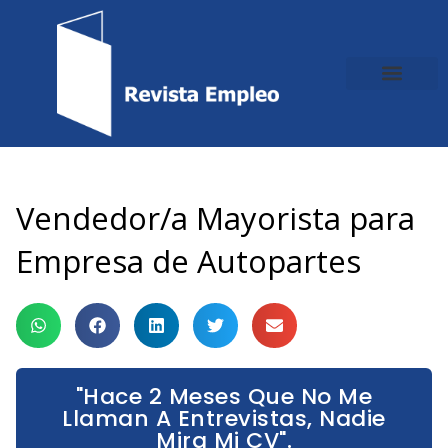
Ir
al
contenido
Vendedor/a Mayorista para
Empresa de Autopartes
"Hace 2 Meses Que No Me
Llaman A Entrevistas, Nadie
Mira Mi CV".