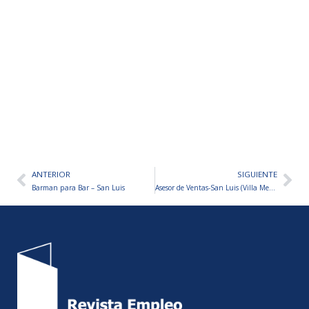
ANTERIOR
SIGUIENTE
Ant
Sig
Barman para Bar – San Luis
Asesor de Ventas-San Luis (Villa Mercedes)