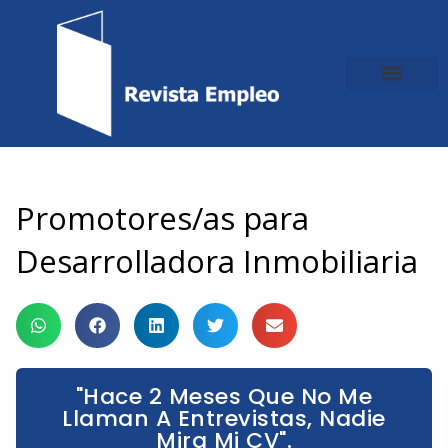
Ir
al
contenido
Promotores/as para
Desarrolladora Inmobiliaria
"Hace 2 Meses Que No Me
Llaman A Entrevistas, Nadie
Mira Mi CV".