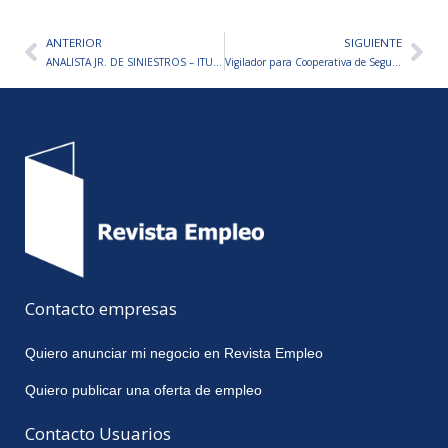
ANTERIOR
SIGUIENTE
Ant
Sig
ANALISTA JR. DE SINIESTROS – ITUZAINGO
Vigilador para Cooperativa de Seguridad
Contacto empresas
Quiero anunciar mi negocio en Revista Empleo
Quiero publicar una oferta de empleo
Contacto Usuarios