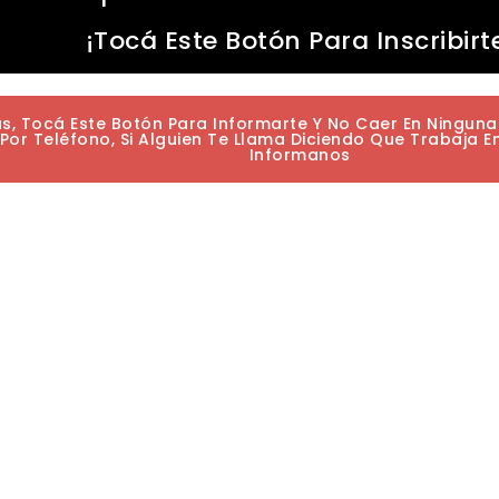
¡Tocá Este Botón Para Inscribirt
as, Tocá Este Botón Para Informarte Y No Caer En Ningun
or Teléfono, Si Alguien Te Llama Diciendo Que Trabaja E
Informanos