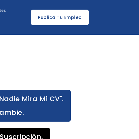
edes
Publicá Tu Empleo
Nadie Mira Mi CV".
Cambie.
Suscripción.