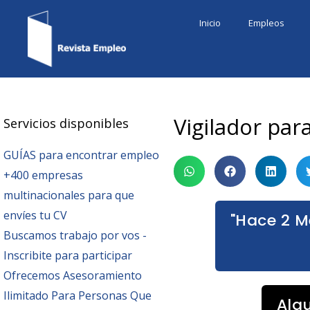
Ir
Inicio
Empleos
al
contenido
Vigilador par
Servicios disponibles
GUÍAS para encontrar empleo
+400 empresas
multinacionales para que
envíes tu CV
"Hace 2 M
Buscamos trabajo por vos -
Inscribite para participar
Ofrecemos Asesoramiento
Ilimitado Para Personas Que
Alg