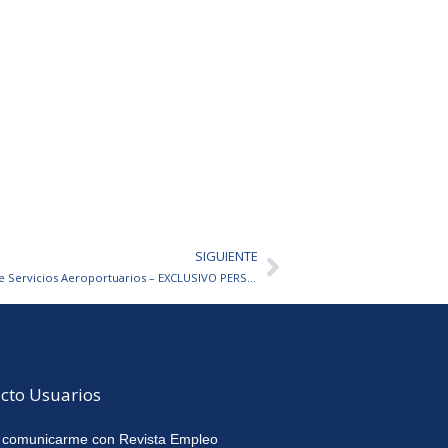
SIGUIENTE
Siguiente
Administrativo/a para Empresa de Servicios Aeroportuarios – EXCLUSIVO PERSONAS CON DISCAPACIDAD
cto Usuarios
 comunicarme con Revista Empleo