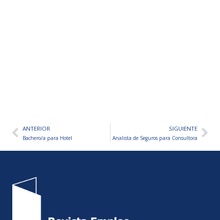
ANTERIOR
SIGUIENTE
Ant
Sig
Bachero/a para Hotel
Analista de Seguros para Consultora