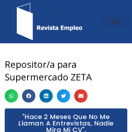
Ir
al
contenido
Repositor/a para
Supermercado ZETA
"Hace 2 Meses Que No Me
Llaman A Entrevistas, Nadie
Mira Mi CV".