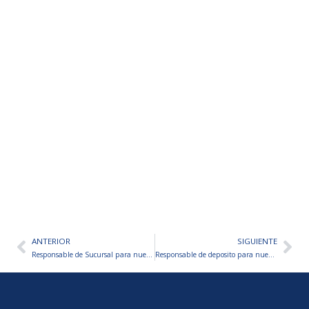
ANTERIOR
SIGUIENTE
Ant
Sig
Responsable de Sucursal para nueva cadena de supermercado-San Luis
Responsable de deposito para nueva cadena de supermercado-San Luis