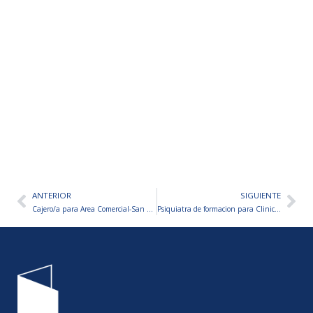
ANTERIOR
SIGUIENTE
Ant
Sig
Cajero/a para Area Comercial-San Luis
Psiquiatra de formacion para Clinica de Psicoterapia – Catamarca