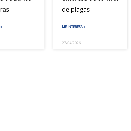
eras
de plagas
 »
ME INTERESA »
27/04/2026