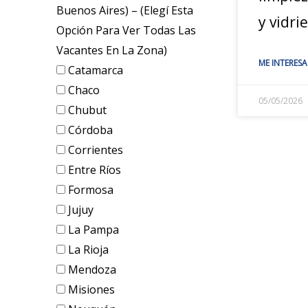
Buenos Aires) – (elegí Esta
y vidri
Opción Para Ver Todas Las
Vacantes En La Zona)
ME INTERESA
Catamarca
Chaco
05/05/2026
Chubut
Córdoba
Corrientes
Entre Ríos
Formosa
Jujuy
La Pampa
La Rioja
Mendoza
Misiones