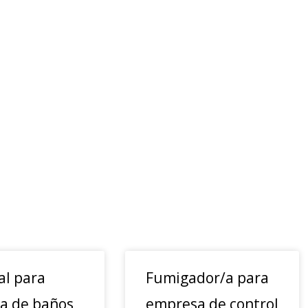
al para
Fumigador/a para
za de baños
empresa de control