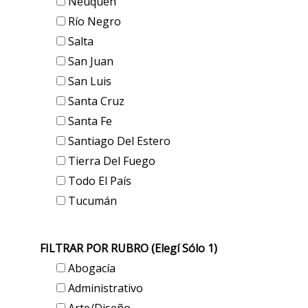
Neuquén
Río Negro
Salta
San Juan
San Luis
Santa Cruz
Santa Fe
Santiago Del Estero
Tierra Del Fuego
Todo El País
Tucumán
FILTRAR POR RUBRO (elegí Sólo 1)
Abogacía
Administrativo