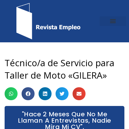
Ir
al
contenido
Técnico/a de Servicio para
Taller de Moto «GILERA»
"Hace 2 Meses Que No Me
Llaman A Entrevistas, Nadie
Mira Mi CV".