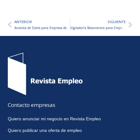
ANTERIOR
SIGUIENTE
Ant
Sig
Analista de Datos para Empresa de Indumentaria y Artículos Deportivos – TRABAJO DESDE CASA
Vigilador/a Balancero/a para Empresa de Seguridad Privada
Contacto empresas
Quiero anunciar mi negocio en Revista Empleo
Quiero publicar una oferta de empleo