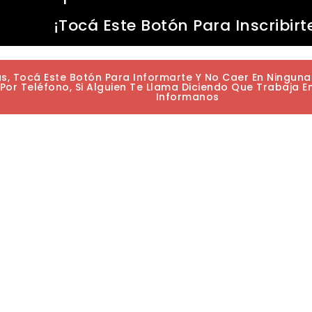
¡Tocá Este Botón Para Inscribirt
as, Tocá Este Botón Para Informarte Y No Caer En Ningun
or Teléfono, Si Alguien Te Llama Diciendo Que Trabaja E
Informanos