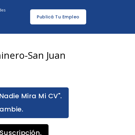
edes
Publicá Tu Empleo
minero-San Juan
Nadie Mira Mi CV".
Cambie.
Suscripción.