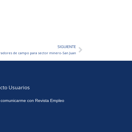
SIGUIENTE
Siguiente
radores de campo para sector minero-San Juan
cto Usuarios
 comunicarme con Revista Empleo