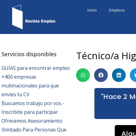
Ir
Inicio
Empleos
al
contenido
Técnico/a Hig
Servicios disponibles
GUÍAS para encontrar empleo
+400 empresas
multinacionales para que
envíes tu CV
"Hace 2 M
Buscamos trabajo por vos -
Inscribite para participar
Ofrecemos Asesoramiento
Ilimitado Para Personas Que
Alg