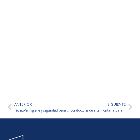
ANTERIOR
SIGUIENTE
Ant
Sig
Técnico/a Higiene y seguridad para sector minero-San Juan
Conductores de alta montaña para sector minero-San Juan