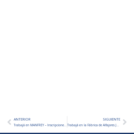
ANTERIOR
SIGUIENTE
Ant
Sig
Trabajá en MANFREY – Inscripciones abiertas
Trabajá en la Fábrica de Alfajores JORGITO – Inscripciones abiertas