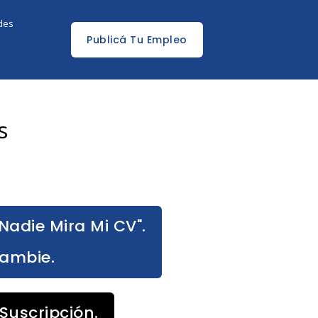
edes
Publicá Tu Empleo
s
Nadie Mira Mi CV".
Cambie.
Suscripción.