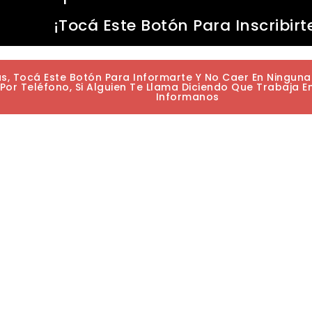
¡Tocá Este Botón Para Inscribirt
as, Tocá Este Botón Para Informarte Y No Caer En Ningun
or Teléfono, Si Alguien Te Llama Diciendo Que Trabaja E
Informanos