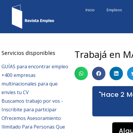
Ir
Inicio
Empleos
al
contenido
Trabajá en M
Servicios disponibles
GUÍAS para encontrar empleo
+400 empresas
multinacionales para que
envíes tu CV
"Hace 2 M
Buscamos trabajo por vos -
Inscribite para participar
Ofrecemos Asesoramiento
Ilimitado Para Personas Que
Alg