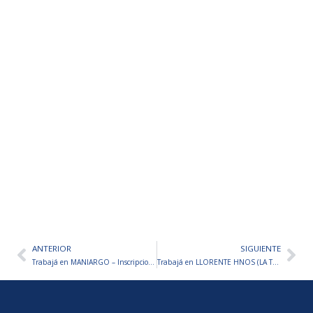
ANTERIOR
SIGUIENTE
Ant
Sig
Trabajá en MANIARGO – Inscripciones abiertas
Trabajá en LLORENTE HNOS (LA TRANQUERA) – Inscripciones abiertas