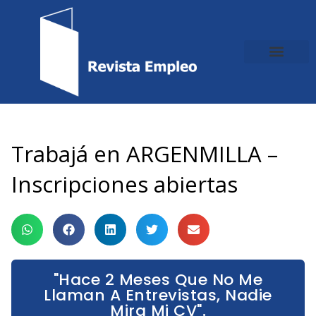
Ir
al
contenido
Trabajá en ARGENMILLA –
Inscripciones abiertas
"Hace 2 Meses Que No Me
Llaman A Entrevistas, Nadie
Mira Mi CV".