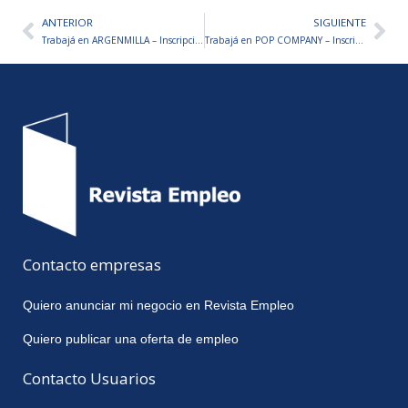
ANTERIOR
SIGUIENTE
Ant
Sig
Trabajá en ARGENMILLA – Inscripciones abiertas
Trabajá en POP COMPANY – Inscripciones abiertas
Contacto empresas
Quiero anunciar mi negocio en Revista Empleo
Quiero publicar una oferta de empleo
Contacto Usuarios