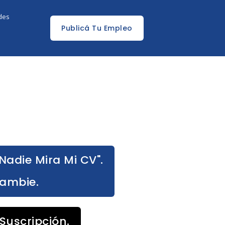
edes
Publicá Tu Empleo
Nadie Mira Mi CV".
Cambie.
Suscripción.