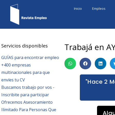
Ir
Inicio
Empleos
al
contenido
Trabajá en AY
Servicios disponibles
GUÍAS para encontrar empleo
+400 empresas
multinacionales para que
envíes tu CV
"Hace 2 M
Buscamos trabajo por vos -
Inscribite para participar
Ofrecemos Asesoramiento
Ilimitado Para Personas Que
Alg