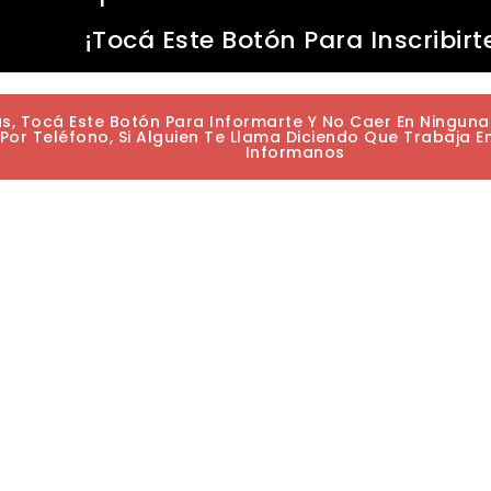
¡Tocá Este Botón Para Inscribirt
as, Tocá Este Botón Para Informarte Y No Caer En Ningun
or Teléfono, Si Alguien Te Llama Diciendo Que Trabaja E
Informanos