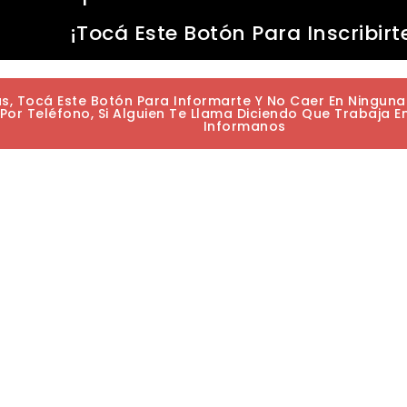
¡Tocá Este Botón Para Inscribirt
as, Tocá Este Botón Para Informarte Y No Caer En Ningun
or Teléfono, Si Alguien Te Llama Diciendo Que Trabaja E
Informanos