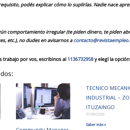
requisito, podés explicar cómo lo suplirías. Nadie nace apr
ún comportamiento irregular (te piden dinero, te piden abrir
es, etc.), no dudes en avisarnos a
contacto@revistaempleo
trabajo por vos, escribinos al
1136732958
y elegí la opción
ados:
TECNICO MECAN
INDUSTRIAL – Z
ITUZAINGO
07/08/2026
Saber más »
Community Manager