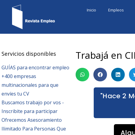
Ir
Inicio
Empleos
al
contenido
Trabajá en C
Servicios disponibles
GUÍAS para encontrar empleo
+400 empresas
multinacionales para que
envíes tu CV
"Hace 2 M
Buscamos trabajo por vos -
Inscribite para participar
Ofrecemos Asesoramiento
Ilimitado Para Personas Que
Alg