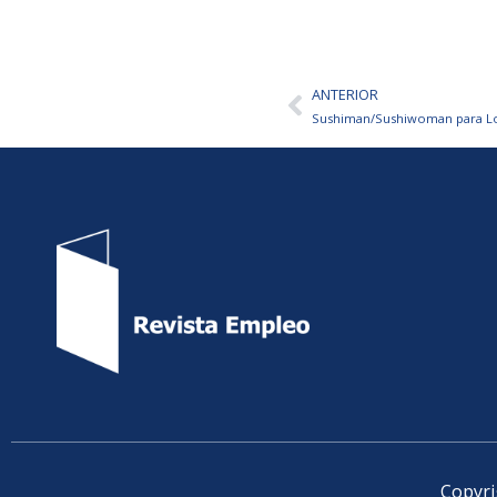
ANTERIOR
Ant
Sushiman/Sushiwoman para Lo
Copyri