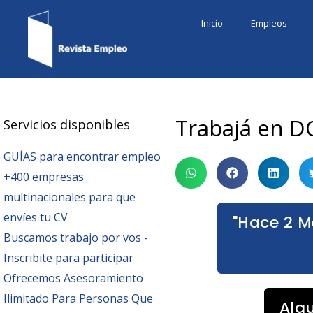
Ir
Inicio
Empleos
al
contenido
Trabajá en D
Servicios disponibles
GUÍAS para encontrar empleo
+400 empresas
multinacionales para que
envíes tu CV
"Hace 2 M
Buscamos trabajo por vos -
Inscribite para participar
Ofrecemos Asesoramiento
Ilimitado Para Personas Que
Alg