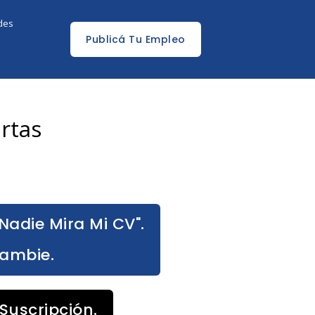
edes
Publicá Tu Empleo
rtas
Nadie Mira Mi CV".
Cambie.
Suscripción.