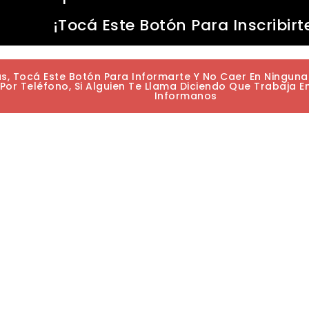
¡Tocá Este Botón Para Inscribirt
as, Tocá Este Botón Para Informarte Y No Caer En Ningun
or Teléfono, Si Alguien Te Llama Diciendo Que Trabaja E
Informanos