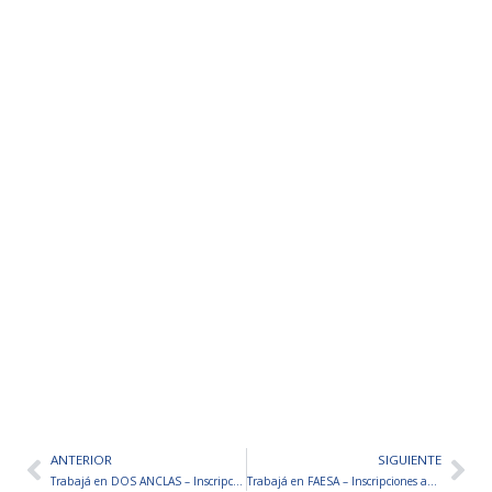
ANTERIOR
SIGUIENTE
Ant
Sig
Trabajá en DOS ANCLAS – Inscripciones abiertas
Trabajá en FAESA – Inscripciones abiertas