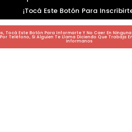
¡Tocá Este Botón Para Inscribirt
as, Tocá Este Botón Para Informarte Y No Caer En Ningun
or Teléfono, Si Alguien Te Llama Diciendo Que Trabaja E
Informanos