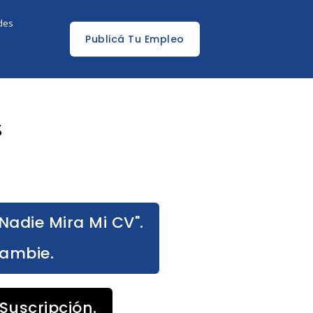
edes
Publicá Tu Empleo
s
Nadie Mira Mi CV".
Cambie.
Suscripción.