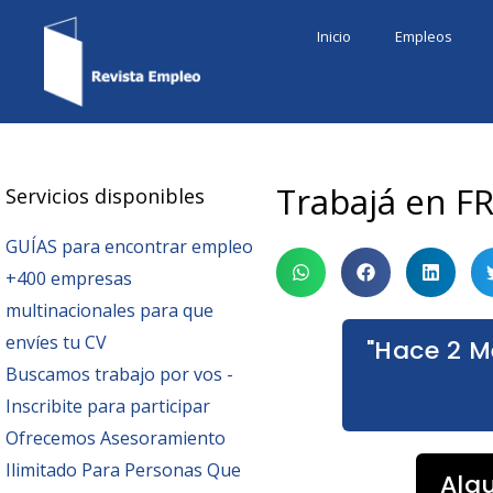
Ir
Inicio
Empleos
al
contenido
Trabajá en FR
Servicios disponibles
GUÍAS para encontrar empleo
+400 empresas
multinacionales para que
envíes tu CV
"Hace 2 M
Buscamos trabajo por vos -
Inscribite para participar
Ofrecemos Asesoramiento
Ilimitado Para Personas Que
Alg