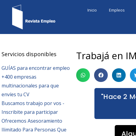
Ir
Inicio
Empleos
al
contenido
Trabajá en I
Servicios disponibles
GUÍAS para encontrar empleo
+400 empresas
multinacionales para que
envíes tu CV
"Hace 2 M
Buscamos trabajo por vos -
Inscribite para participar
Ofrecemos Asesoramiento
Ilimitado Para Personas Que
Alg