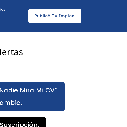
edes
Publicá Tu Empleo
iertas
Nadie Mira Mi CV".
Cambie.
Suscripción.