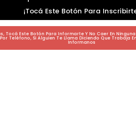
¡Tocá Este Botón Para Inscribirt
as, Tocá Este Botón Para Informarte Y No Caer En Ningun
or Teléfono, Si Alguien Te Llama Diciendo Que Trabaja E
Informanos