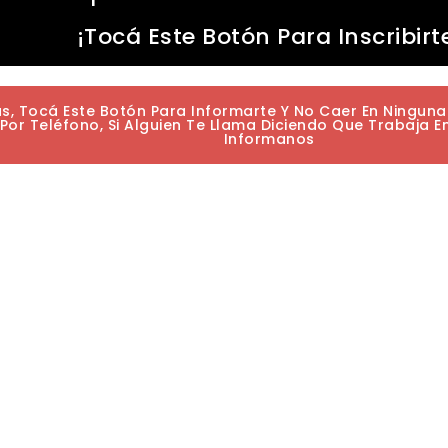
¡Tocá Este Botón Para Inscribirt
as, Tocá Este Botón Para Informarte Y No Caer En Ningun
or Teléfono, Si Alguien Te Llama Diciendo Que Trabaja E
Informanos