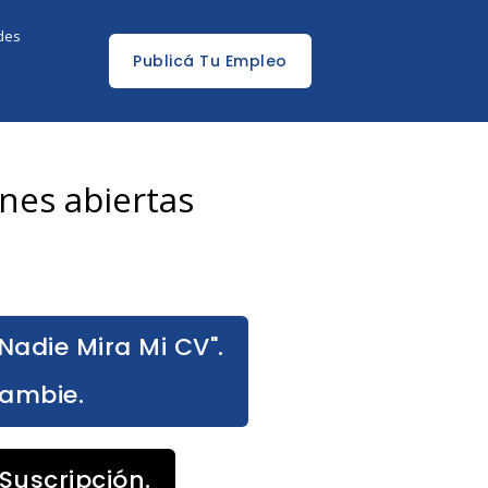
edes
Publicá Tu Empleo
nes abiertas
Nadie Mira Mi CV".
Cambie.
Suscripción.