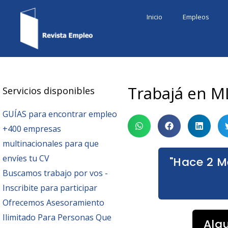
Ir
Inicio
Empleos
al
contenido
Trabajá en M
Servicios disponibles
GUÍAS para encontrar empleo
+400 empresas
multinacionales para que
envíes tu CV
"Hace 2 M
Buscamos trabajo por vos -
Inscribite para participar
Ofrecemos Asesoramiento
Ilimitado Para Personas Que
Alg