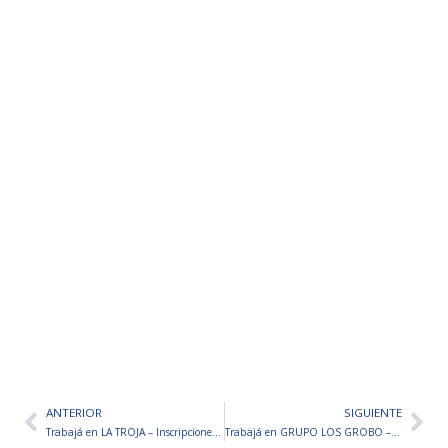
ANTERIOR
SIGUIENTE
Ant
Sig
Trabajá en LA TROJA – Inscripciones abiertas
Trabajá en GRUPO LOS GROBO – Inscripciones abiertas