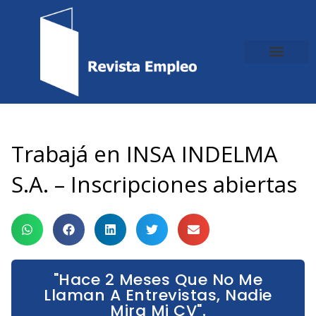
Ir
al
contenido
Trabajá en INSA INDELMA
S.A. – Inscripciones abiertas
"Hace 2 Meses Que No Me
Llaman A Entrevistas, Nadie
Mira Mi CV".