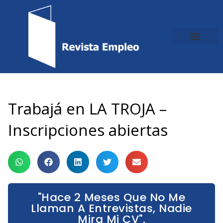
Ir
al
contenido
Trabajá en LA TROJA –
Inscripciones abiertas
"Hace 2 Meses Que No Me
Llaman A Entrevistas, Nadie
Mira Mi CV".