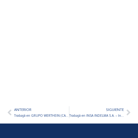
ANTERIOR
SIGUIENTE
Ant
Sig
Trabajá en GRUPO WERTHEIN (CACHAMAI, ARROYO VERDE Y MÁS) – Inscripciones Abiertas
Trabajá en INSA INDELMA S.A. – Inscripciones abiertas