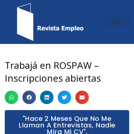
Ir
al
contenido
Trabajá en ROSPAW –
Inscripciones abiertas
"Hace 2 Meses Que No Me
Llaman A Entrevistas, Nadie
Mira Mi CV".