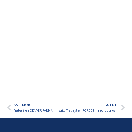
ANTERIOR
SIGUIENTE
Ant
Sig
Trabajá en DENVER FARMA – Inscripciones abiertas
Trabajá en FORBES – Inscripciones abiertas