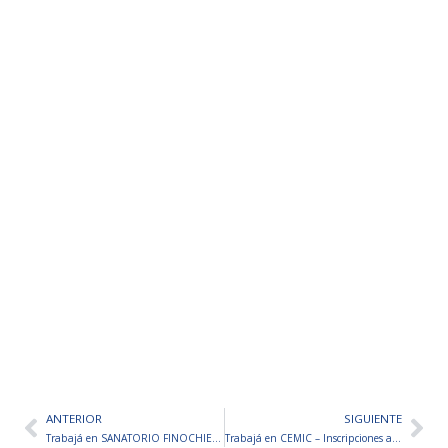
ANTERIOR
SIGUIENTE
Ant
Sig
Trabajá en SANATORIO FINOCHIETTO – Inscripciones abiertas
Trabajá en CEMIC – Inscripciones abiertas