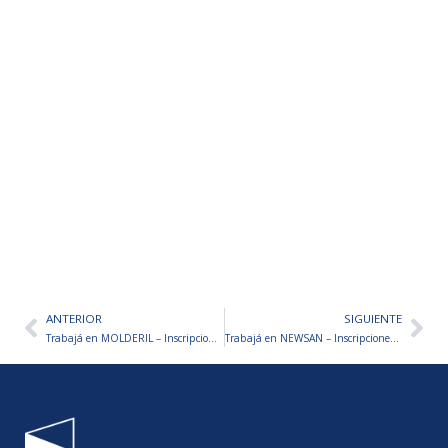
ANTERIOR
SIGUIENTE
Ant
Sig
Trabajá en MOLDERIL – Inscripciones abiertas
Trabajá en NEWSAN – Inscripciones abiertas