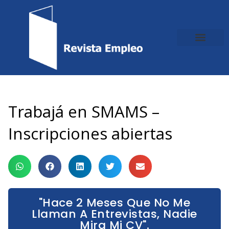
Ir
al
contenido
Trabajá en SMAMS –
Inscripciones abiertas
"Hace 2 Meses Que No Me
Llaman A Entrevistas, Nadie
Mira Mi CV".