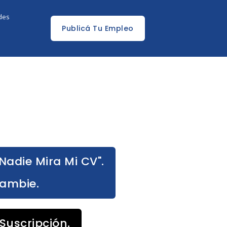
edes
Publicá Tu Empleo
Nadie Mira Mi CV".
Cambie.
Suscripción.