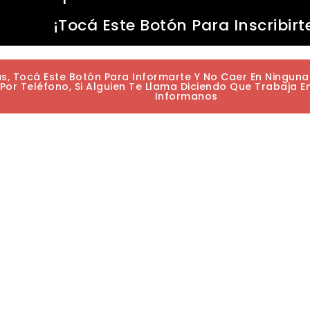
¡Tocá Este Botón Para Inscribirt
as, Tocá Este Botón Para Informarte Y No Caer En Ningun
or Teléfono, Si Alguien Te Llama Diciendo Que Trabaja E
Informanos