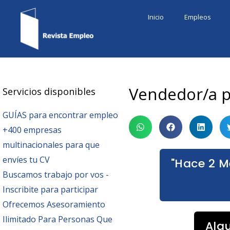
Ir
Inicio
Empleos
al
contenido
Vendedor/a p
Servicios disponibles
GUÍAS para encontrar empleo
+400 empresas
multinacionales para que
envíes tu CV
"Hace 2 M
Buscamos trabajo por vos -
Inscribite para participar
Ofrecemos Asesoramiento
Ilimitado Para Personas Que
Alg