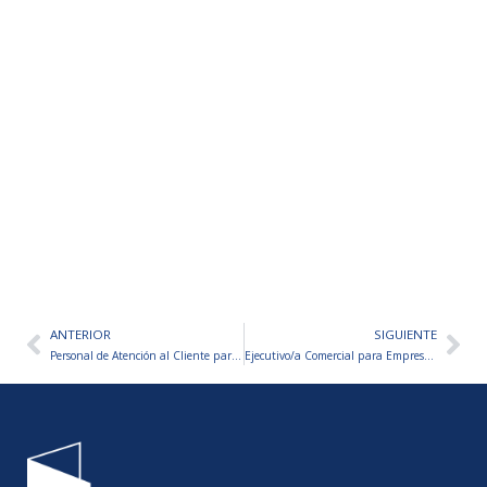
ANTERIOR
SIGUIENTE
Ant
Sig
Personal de Atención al Cliente para Concesionario
Ejecutivo/a Comercial para Empresa Aseguradora