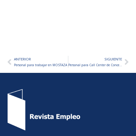
ANTERIOR
SIGUIENTE
Ant
Sig
Personal para trabajar en MOSTAZA
Personal para Call Center de Concesionario – VARIOS PUESTOS A CUBRIR