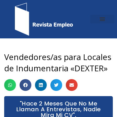
Ir
al
contenido
Vendedores/as para Locales
de Indumentaria «DEXTER»
"Hace 2 Meses Que No Me
Llaman A Entrevistas, Nadie
Mira Mi CV".