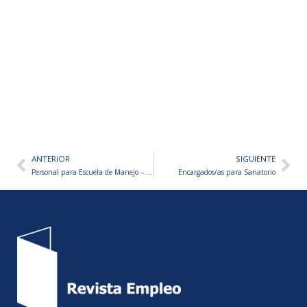
ANTERIOR
SIGUIENTE
Ant
Sig
Personal para Escuela de Manejo – VARIOS PUESTOS A CUBRIR
Encargados/as para Sanatorio