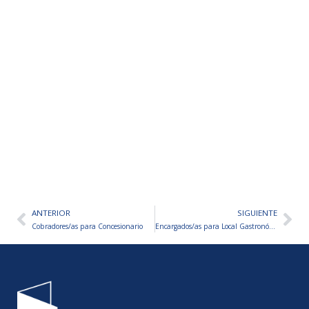
ANTERIOR
SIGUIENTE
Ant
Sig
Cobradores/as para Concesionario
Encargados/as para Local Gastronómico