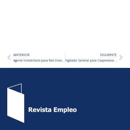
ANTERIOR
SIGUIENTE
Ant
Sig
Agente Inmobiliario para Red Inmobiliaria
Vigilador General para Cooperativa de Seguridad «LINCE» – ENTREVISTAS LUNES 20/04