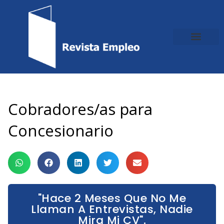
Ir
al
contenido
Cobradores/as para
Concesionario
"Hace 2 Meses Que No Me
Llaman A Entrevistas, Nadie
Mira Mi CV".