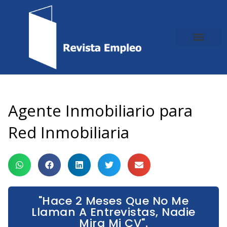
Ir
al
contenido
Agente Inmobiliario para
Red Inmobiliaria
"Hace 2 Meses Que No Me
Llaman A Entrevistas, Nadie
Mira Mi CV".