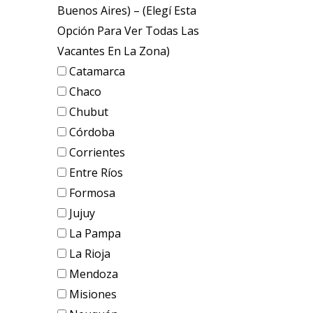
Buenos Aires) – (elegí Esta
Opción Para Ver Todas Las
Vacantes En La Zona)
Catamarca
Chaco
Chubut
Córdoba
Corrientes
Entre Ríos
Formosa
Jujuy
La Pampa
La Rioja
Mendoza
Misiones