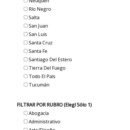
Neuquén
Río Negro
Salta
San Juan
San Luis
Santa Cruz
Santa Fe
Santiago Del Estero
Tierra Del Fuego
Todo El País
Tucumán
FILTRAR POR RUBRO (elegí Sólo 1)
Abogacía
Administrativo