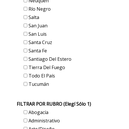
Neuquén
Río Negro
Salta
San Juan
San Luis
Santa Cruz
Santa Fe
Santiago Del Estero
Tierra Del Fuego
Todo El País
Tucumán
FILTRAR POR RUBRO (elegí Sólo 1)
Abogacía
Administrativo