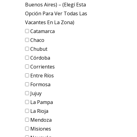
Buenos Aires) – (elegí Esta
Opción Para Ver Todas Las
Vacantes En La Zona)
Catamarca
Chaco
Chubut
Córdoba
Corrientes
Entre Ríos
Formosa
Jujuy
La Pampa
La Rioja
Mendoza
Misiones