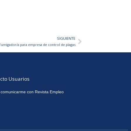
SIGUIENTE
Siguiente
Fumigador/a para empresa de control de plagas
cto Usuarios
 comunicarme con Revista Empleo