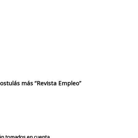
 postulás más “Revista Empleo”
rán tomados en cuenta.