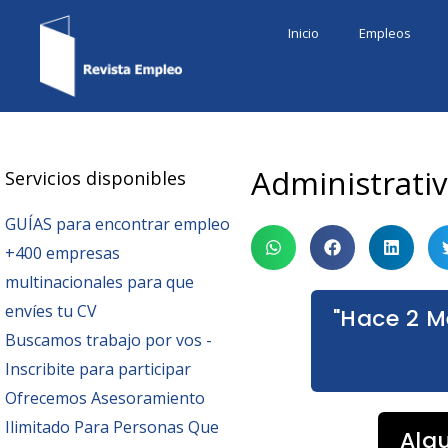
Ir
Inicio
Empleos
al
contenido
Administrati
Servicios disponibles
GUÍAS para encontrar empleo
+400 empresas
multinacionales para que
envíes tu CV
"Hace 2 M
Buscamos trabajo por vos -
Inscribite para participar
Ofrecemos Asesoramiento
Ilimitado Para Personas Que
Alg