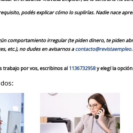
requisito, podés explicar cómo lo suplirías. Nadie nace apr
ún comportamiento irregular (te piden dinero, te piden abrir
es, etc.), no dudes en avisarnos a
contacto@revistaempleo
trabajo por vos, escribinos al
1136732958
y elegí la opción
ados: