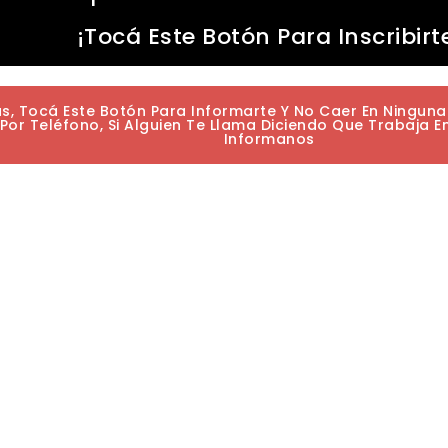
¡Tocá Este Botón Para Inscribirt
as, Tocá Este Botón Para Informarte Y No Caer En Ningun
or Teléfono, Si Alguien Te Llama Diciendo Que Trabaja E
Informanos