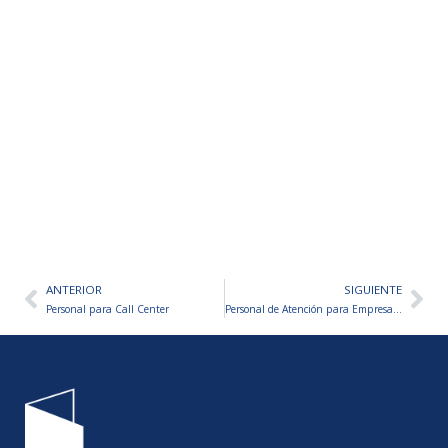
ANTERIOR
SIGUIENTE
Ant
Sig
Personal para Call Center
Personal de Atención para Empresa E-Commerce